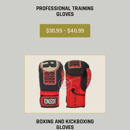
PROFESSIONAL TRAINING
Цей
GLOVES
товар
має
$
30
.
99
–
$
40
.
99
Діапазон
кілька
цін:
варіантів.
від
Параметри
$30
.
можна
9
вибрати
9
до
на
$40
.
сторінці
9
товару
9
BOXING AND KICKBOXING
Цей
GLOVES
товар