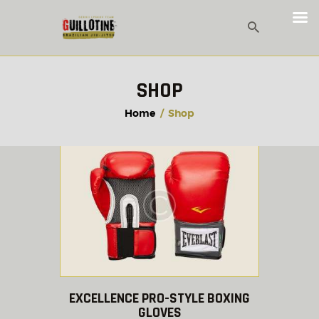
Показано 1–8 із 15
Сортовано
за
SHOP
останнім
Home
Shop
EXCELLENCE PRO-STYLE BOXING
Цей
GLOVES
товар