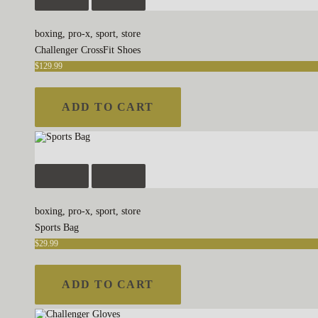
boxing
,
pro-x
,
sport
,
store
Challenger CrossFit Shoes
$
129
.
99
ADD TO CART
boxing
,
pro-x
,
sport
,
store
Sports Bag
$
29
.
99
ADD TO CART