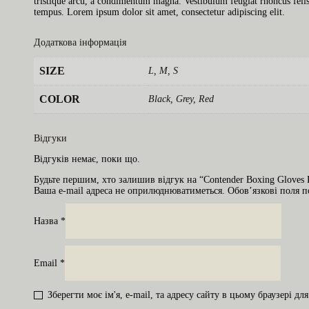
tristique arcu, a condimentum magna. Vestibulum feugiat rhoncus felis,
tempus. Lorem ipsum dolor sit amet, consectetur adipiscing elit.
Додаткова інформація
SIZE
L, M, S
COLOR
Black, Grey, Red
Відгуки
Відгуків немає, поки що.
Будьте першим, хто залишив відгук на “Contender Boxing Gloves
Ваша e-mail адреса не оприлюднюватиметься.
Обов’язкові поля 
Назва
*
Email
*
Зберегти моє ім'я, e-mail, та адресу сайту в цьому браузері д