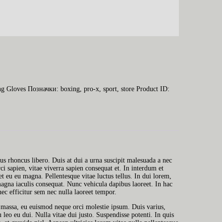
ng Gloves
Позначки:
boxing
,
pro-x
,
sport
,
store
Product ID:
us rhoncus libero. Duis at dui a urna suscipit malesuada a nec
ci sapien, vitae viverra sapien consequat et. In interdum et
t eu eu magna. Pellentesque vitae luctus tellus. In dui lorem,
magna iaculis consequat. Nunc vehicula dapibus laoreet. In hac
nec efficitur sem nec nulla laoreet tempor.
e massa, eu euismod neque orci molestie ipsum. Duis varius,
leo eu dui. Nulla vitae dui justo. Suspendisse potenti. In quis