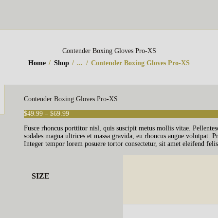
ПРО КЛУБ
ГРУПИ
GUILLOTINE
Клуб боротьби джиу-джитсу у Вишгороді
Contender Boxing Gloves Pro-XS
РОЗКЛАД
Головна
Kids
Boxing Gloves
Contender Boxing Gloves Pro-XS
Home
Shop
...
Contender Boxing Gloves Pro-XS
КОНТАКТИ
Contender Boxing Gloves Pro-XS
$
49
.
99
–
$
69
.
99
Діапазон
цін:
Fusce rhoncus porttitor nisl, quis suscipit metus mollis vitae. Pellent
від
sodales magna ultrices et massa gravida, eu rhoncus augue volutpat. Pra
$49
.
Integer tempor lorem posuere tortor consectetur, sit amet eleifend felis
9
9
до
$69
.
SIZE
9
9