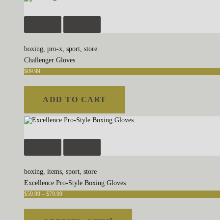
boxing
,
pro-x
,
sport
,
store
Challenger Gloves
$
89
.
99
ADD TO CART
boxing
,
items
,
sport
,
store
Excellence Pro-Style Boxing Gloves
$
59
.
99
–
$
79
.
99
Діапазон
цін:
Цей
від
товар
$59
.