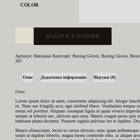
COLOR
Contender
Boxing
ДОДАТИ В КОШИК
Gloves
Pro-
XS
кількість
Артикул:
Невідомо
Категорії:
Boxing Gloves
,
Boxing Gloves
,
Boxi
267
Опис
Додаткова інформація
Відгуки (0)
Опис
Lorem ipsum dolor sit amet, consectetur adipiscing elit. Integer faucib
ex. Nunc nec fringilla arcu, eget eleifend libero. Vestibulum tempus or
metus vel porttitor. Aliquam consequat ligula ut quam viverra imperdie
semper at lobortis nec, ultricies quis urna. Mauris congue purus quis 
habitasse platea dictumst. Praesent sagittis pulvinar leo et dapibus. Do
Mauris ullamcorper, lectus in cursus ultricies, nunc quam pellentesqu
turpis ut dapibus lobortis, magna lorem commodo odio, ac aliquet arcu 