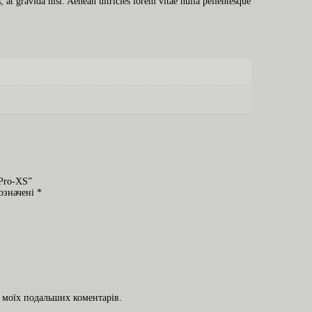
 at gravida nisl. Aenean ultricies lorem vitae nulla pellentesque
 Pro-XS”
позначені
*
ля моїх подальших коментарів.